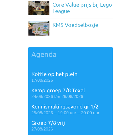
Core Value prijs bij Lego
League
KMS Voedselbosje
Agenda
Koffie op het plein
17/08/2026
Kamp groep 7/8 Texel
24/08/2026 t/m 26/08/2026
Kennismakingsavond gr 1/2
25/08/2026 – 19:00 uur – 20:00 uur
Groep 7/8 vrij
27/08/2026