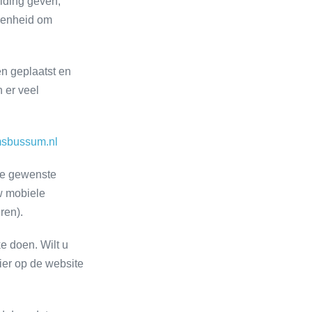
iding geven,
egenheid om
en geplaatst en
 er veel
msbussum.nl
 de gewenste
w mobiele
ren).
e doen. Wilt u
lier op de website