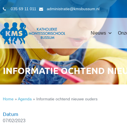
035 69 11 011
administratie@kmsbussum.nl
Nieuws
Onz
INFORMATIE OCHTEND NIE
Home
»
Agenda
»
Informatie ochtend nieuwe ouders
Datum
07/02/2023