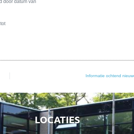
ld door datum van
tot
Informatie ochtend nieuw
LOCATIES