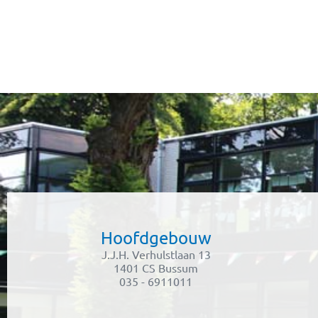
Hoofdgebouw
J.J.H. Verhulstlaan 13
1401 CS Bussum
035 - 6911011