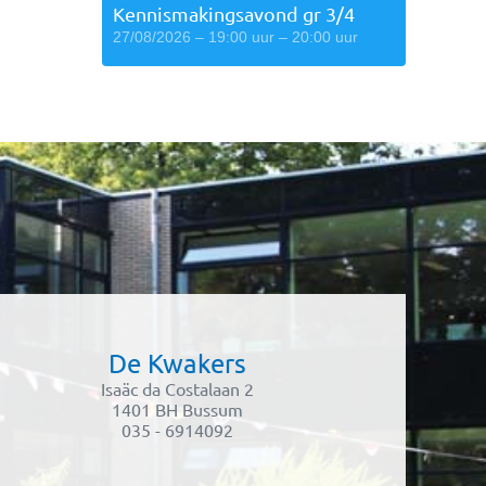
Kennismakingsavond gr 3/4
27/08/2026 – 19:00 uur – 20:00 uur
De Kwakers
Isaäc da Costalaan 2
1401 BH Bussum
035 - 6914092