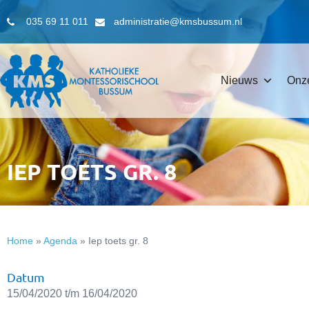
035 69 11 011
administratie@kmsbussum.nl
Nieuws
Onz
IEP TOETS GR. 8
Home
»
Agenda
»
Iep toets gr. 8
Datum
15/04/2020 t/m 16/04/2020