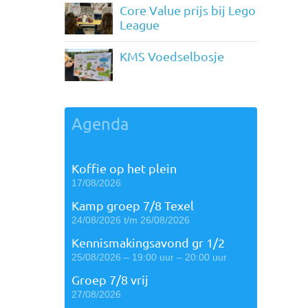
Core Value prijs bij Lego
League
KMS Voedselbosje
Agenda
Koffie op het plein
17/08/2026
Kamp groep 7/8 Texel
24/08/2026 t/m 26/08/2026
Kennismakingsavond gr 1/2
25/08/2026 – 19:00 uur – 20:00 uur
Groep 7/8 vrij
27/08/2026