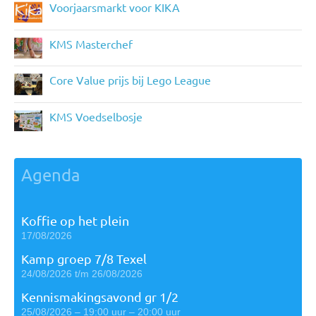
Voorjaarsmarkt voor KIKA
KMS Masterchef
Core Value prijs bij Lego League
KMS Voedselbosje
Agenda
Koffie op het plein
17/08/2026
Kamp groep 7/8 Texel
24/08/2026 t/m 26/08/2026
Kennismakingsavond gr 1/2
25/08/2026 – 19:00 uur – 20:00 uur