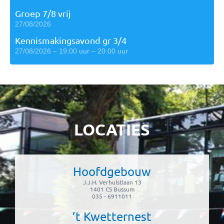
Groep 7/8 vrij
27/08/2026
Kennismakingsavond gr 3/4
27/08/2026 – 19:00 uur – 20:00 uur
LOCATIES
Hoofdgebouw
J.J.H. Verhulstlaan 13
1401 CS Bussum
035 - 6911011
’t Kwetternest