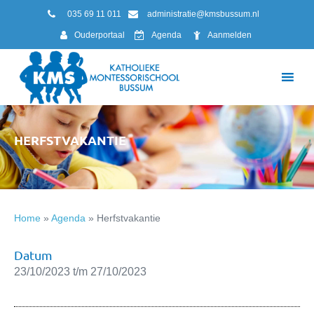
035 69 11 011
administratie@kmsbussum.nl
Ouderportaal
Agenda
Aanmelden
HERFSTVAKANTIE
Home
»
Agenda
»
Herfstvakantie
Datum
23/10/2023 t/m 27/10/2023