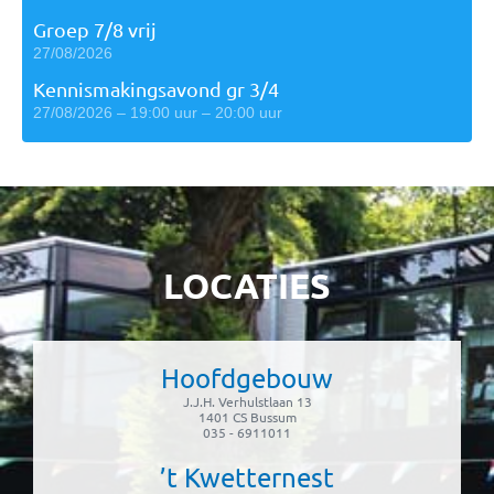
Groep 7/8 vrij
27/08/2026
Kennismakingsavond gr 3/4
27/08/2026 – 19:00 uur – 20:00 uur
LOCATIES
Hoofdgebouw
J.J.H. Verhulstlaan 13
1401 CS Bussum
035 - 6911011
’t Kwetternest