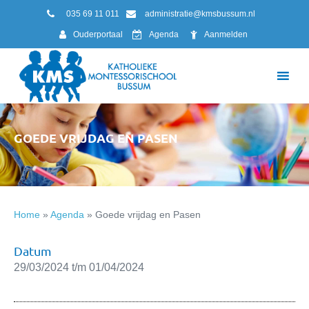
035 69 11 011
administratie@kmsbussum.nl
Ouderportaal
Agenda
Aanmelden
GOEDE VRIJDAG EN PASEN
Home
»
Agenda
»
Goede vrijdag en Pasen
Datum
29/03/2024 t/m 01/04/2024