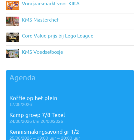
Voorjaarsmarkt voor KIKA
KMS Masterchef
Core Value prijs bij Lego League
KMS Voedselbosje
Agenda
Koffie op het plein
17/08/2026
Kamp groep 7/8 Texel
24/08/2026 t/m 26/08/2026
Kennismakingsavond gr 1/2
25/08/2026 – 19:00 uur – 20:00 uur