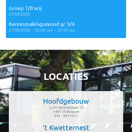
Groep 7/8 vrij
27/08/2026
Kennismakingsavond gr 3/4
27/08/2026 – 19:00 uur – 20:00 uur
LOCATIES
Hoofdgebouw
J.J.H. Verhulstlaan 13
1401 CS Bussum
035 - 6911011
’t Kwetternest