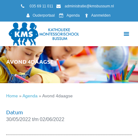
035 69 11 011
administratie@kmsbussum.nl
Ouderportaal
Agenda
Aanmelden
AVOND 4DAAGSE
Home
»
Agenda
»
Avond 4daagse
Datum
30/05/2022 t/m 02/06/2022