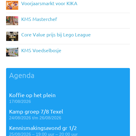
Voorjaarsmarkt voor KIKA
KMS Masterchef
Core Value prijs bij Lego League
KMS Voedselbosje
Agenda
Koffie op het plein
17/08/2026
Kamp groep 7/8 Texel
24/08/2026 t/m 26/08/2026
Kennismakingsavond gr 1/2
25/08/2026 – 19:00 uur – 20:00 uur