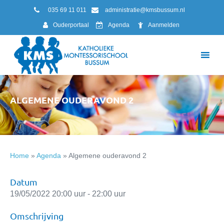
035 69 11 011
administratie@kmsbussum.nl
Ouderportaal
Agenda
Aanmelden
ALGEMENE OUDERAVOND 2
Home
»
Agenda
»
Algemene ouderavond 2
Datum
19/05/2022 20:00 uur - 22:00 uur
Omschrijving