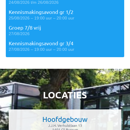
24/08/2026 t/m 26/08/2026
Kennismakingsavond gr 1/2
25/08/2026 – 19:00 uur – 20:00 uur
Groep 7/8 vrij
27/08/2026
Kennismakingsavond gr 3/4
27/08/2026 – 19:00 uur – 20:00 uur
LOCATIES
Hoofdgebouw
J.J.H. Verhulstlaan 13
1401 CS Bussum