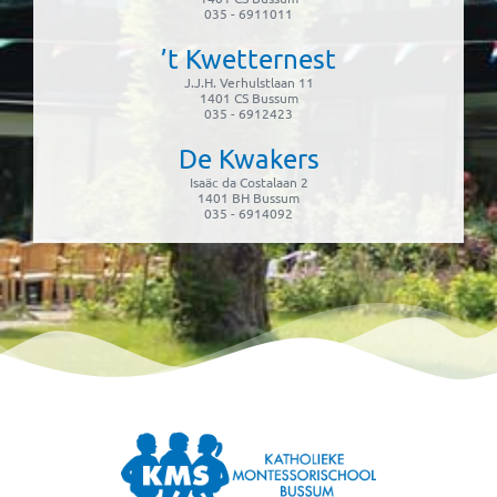
035 - 6911011
’t Kwetternest
J.J.H. Verhulstlaan 11
1401 CS Bussum
035 - 6912423
De Kwakers
Isaäc da Costalaan 2
1401 BH Bussum
035 - 6914092