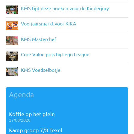
KMS tipt deze boeken voor de Kinderjury
Voorjaarsmarkt voor KIKA
KMS Masterchef
Core Value prijs bij Lego League
KMS Voedselbosje
Agenda
Koffie op het plein
17/08/2026
Kamp groep 7/8 Texel